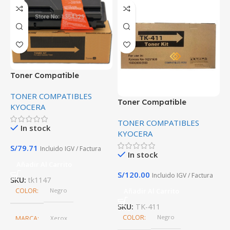
Toner Compatible
Kyocera TK-1147
TONER COMPATIBLES
Toner Compatible
T
KYOCERA
Kyocera TK-411 KM-1620,
K
TONER COMPATIBLES
T
KM-1650, KM-2050 Alta
M
In stock
KYOCERA
K
calidad Premium
S/
79.71
Incluido IGV / Factura
In stock
Añadir Al Carrito
S/
120.00
S
Incluido IGV / Factura
SKU:
tk1147
COLOR
Negro
Añadir Al Carrito
SKU:
TK-411
S
COLOR
Negro
MARCA
Xerox