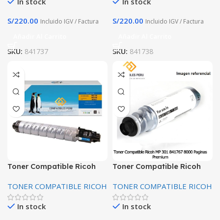
In stock
In stock
S/
220.00
S/
220.00
Incluido IGV / Factura
Incluido IGV / Factura
Añadir Al Carrito
Añadir Al Carrito
SKU:
841737
SKU:
841738
Toner Compatible Ricoh
Toner Compatible Ricoh
Aficio MP C305 842119
MP 301 841767 8000
TONER COMPATIBLE RICOH
TONER COMPATIBLE RICOH
12000 Paginas
Paginas Premium
In stock
In stock