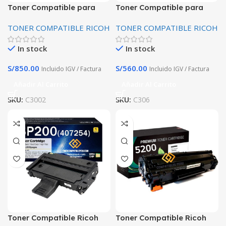
Toner Compatible para
Toner Compatible para
Ricoh MP C3002 C3502
Ricoh MP C306 C406 C407
TONER COMPATIBLE RICOH
TONER COMPATIBLE RICOH
Premium PACK los 4
Pack 4 Colores
Colores
In stock
In stock
S/
850.00
S/
560.00
Incluido IGV / Factura
Incluido IGV / Factura
Añadir Al Carrito
Añadir Al Carrito
SKU:
C3002
SKU:
C306
Toner Compatible Ricoh
Toner Compatible Ricoh