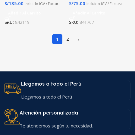
S/
135.00
S/
75.00
Incluido IGV / Factura
Incluido IGV / Factura
Añadir Al Carrito
Añadir Al Carrito
SKU:
842119
SKU:
841767
1
2
→
Llegamos a todo el Perú.
Llegamos a todo el Perú
Atención personalizada
Te atendemos según tu necesidad.