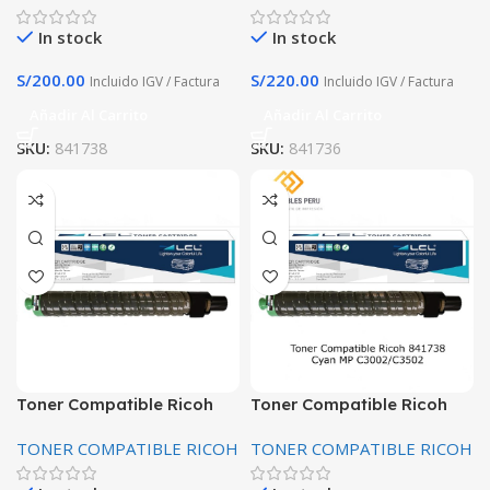
páginas
In stock
In stock
S/
200.00
S/
220.00
Incluido IGV / Factura
Incluido IGV / Factura
Añadir Al Carrito
Añadir Al Carrito
SKU:
841738
SKU:
841736
Toner Compatible Ricoh
Toner Compatible Ricoh
841737 Magenta Mp
841738 Cyan MP
TONER COMPATIBLE RICOH
TONER COMPATIBLE RICOH
C3002/C3502 18 Kpg
C3002/C3502 18 Kpg