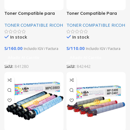
Toner Compatible para
Toner Compatible Para
Ricoh Aficio MP C2030
Ricoh IMM2500 Negro
TONER COMPATIBLE RICOH
TONER COMPATIBLE RICOH
C2050 C2051 C2530 C2550
premium
C2551
In stock
In stock
S/
160.00
S/
110.00
Incluido IGV / Factura
Incluido IGV / Factura
Añadir Al Carrito
Añadir Al Carrito
SKU:
841280
SKU:
842442