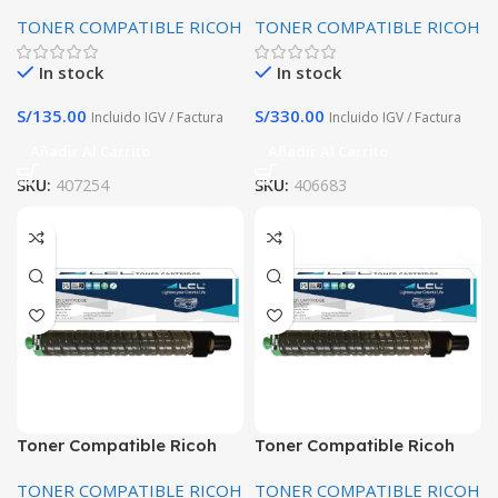
407254 Aficio SP 200 201,
5200,5210 406683 19.000
TONER COMPATIBLE RICOH
TONER COMPATIBLE RICOH
202,203,204,211,212
Paginas Premiun
In stock
In stock
S/
135.00
S/
330.00
Incluido IGV / Factura
Incluido IGV / Factura
Añadir Al Carrito
Añadir Al Carrito
SKU:
407254
SKU:
406683
Toner Compatible Ricoh
Toner Compatible Ricoh
841735 Negro MP
841736 Yellow MP
TONER COMPATIBLE RICOH
TONER COMPATIBLE RICOH
C3002/C3502 28000
C3002/C3502 18 Kpg