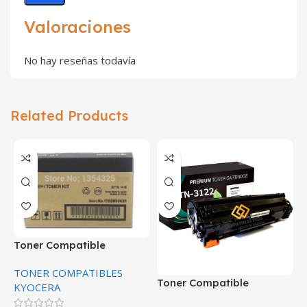
Valoraciones
No hay reseñas todavía
Related Products
Toner Compatible
Kyocera TK-1122
TONER COMPATIBLES
Toner Compatible
T
KYOCERA
Kyocera TK-3122 Negro
K