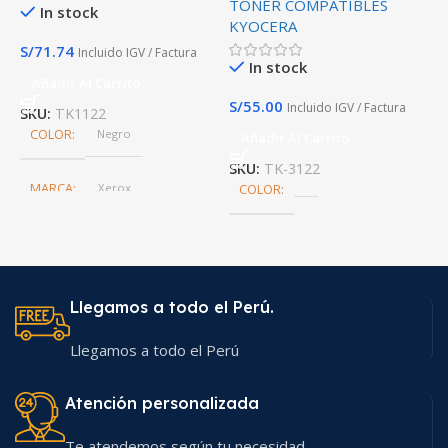
TONER COMPATIBLES
T
21.000 Paginas Premium
M
In stock
KYOCERA
K
S/
71.74
Incluido IGV / Factura
In stock
Añadir Al Carrito
S/
55.00
S
Incluido IGV / Factura
SKU:
TK1122
COLOR
Negro
Añadir Al Carrito
SKU:
TK-3122
S
MARCA
Xerox
COLOR
Llegamos a todo el Perú.
Llegamos a todo el Perú
Atención personalizada
Te atendemos según tu necesidad.