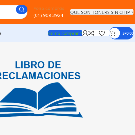
Fono compras
QUE SON TONERS SIN CHIP ?
(01) 909 3924
Como comprar ?
S
S/
0.00