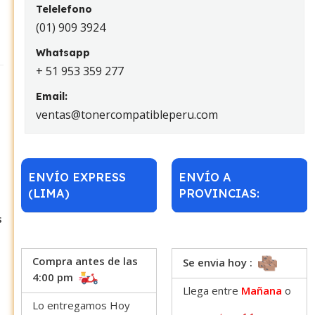
Telelefono
(01) 909 3924
Whatsapp
+ 51 953 359 277
Email:
ventas@tonercompatibleperu.com
ENVÍO EXPRESS
ENVÍO A
(LIMA)
PROVINCIAS:
s
Compra antes de las
Se envia hoy :
4:00 pm
Llega entre
Mañana
o
Lo entregamos Hoy