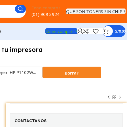
Fono compras
QUE SON TONERS SIN CHIP ?
(01) 909 3924
Como comprar ?
S
S/
0.00
 tu impresora
Borrar
CONTACTANOS