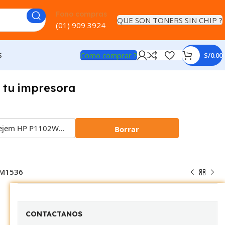
Fono compras
QUE SON TONERS SIN CHIP ?
(01) 909 3924
Como comprar ?
S
S/
0.00
 tu impresora
Borrar
, M1536
CONTACTANOS