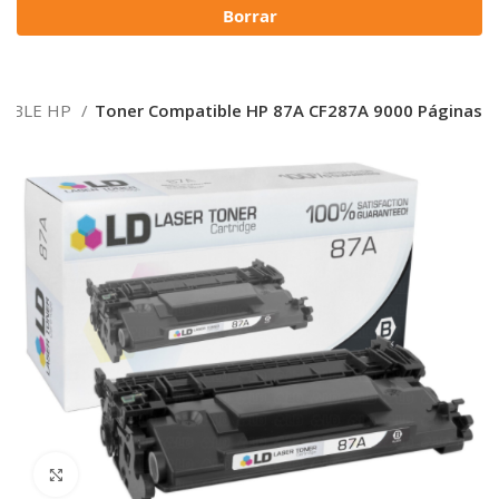
Borrar
TIBLE HP
Toner Compatible HP 87A CF287A 9000 Páginas
Click to enlarge