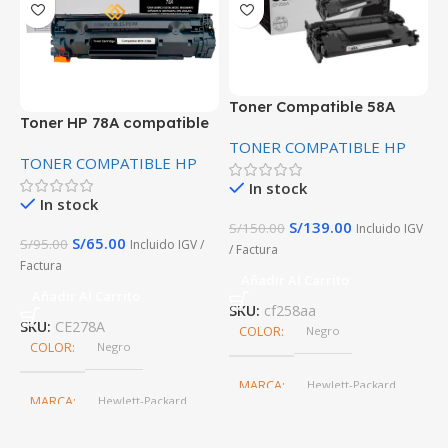
T
Toner Compatible 58A
Toner HP 78A compatible
C
CF258A 3000 Paginas SIN
alta calida de Impresion
T
TONER COMPATIBLE HP
P
CHIP
TONER COMPATIBLE HP
HP LaserJet P1566, P1606,
M1536
In stock
In stock
S
S/
139.00
S/
150.00
Incluido IGV
S/
65.00
S/
95.00
Incluido IGV /
/ Factura
Factura
Añadir Al Carrito
S
Añadir Al Carrito
SKU:
cf258aa
SKU:
CE278A
COLOR
Negro
COLOR
Negro
MARCA
Hewlett-Packard
MARCA
Hewlett-Packard