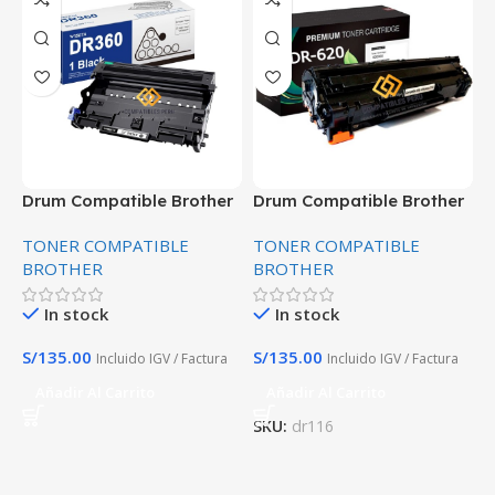
Drum Compatible Brother
Drum Compatible Brother
T
DR-360 12000 Paginas
DR-620/650/580
C
TONER COMPATIBLE
TONER COMPATIBLE
T
Premium
L
BROTHER
BROTHER
In stock
In stock
S/
135.00
S/
135.00
S
Incluido IGV / Factura
Incluido IGV / Factura
Añadir Al Carrito
Añadir Al Carrito
SKU:
dr116
S