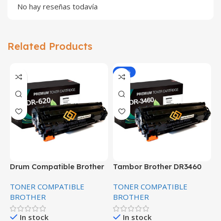
No hay reseñas todavía
Related Products
-16%
Drum Compatible Brother
Tambor Brother DR3460
T
DR-620/650/580
Compatible Negro
p
TONER COMPATIBLE
TONER COMPATIBLE
T
P
BROTHER
BROTHER
In stock
In stock