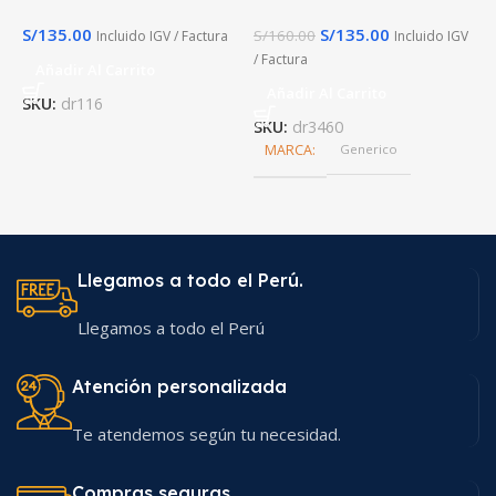
S/
135.00
S/
135.00
S/
160.00
S
Incluido IGV / Factura
Incluido IGV
/ Factura
F
Añadir Al Carrito
Añadir Al Carrito
SKU:
dr116
SKU:
dr3460
S
MARCA
Generico
Llegamos a todo el Perú.
Llegamos a todo el Perú
Atención personalizada
Te atendemos según tu necesidad.
Compras seguras