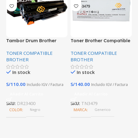
Tambor Drum Brother
Toner Brother Compatible
T
Compatible para DCP-
Tn3479 Negro
T
TONER COMPATIBLE
TONER COMPATIBLE
T
L2540DW Premium
L
BROTHER
BROTHER
P
In stock
In stock
S/
110.00
S/
140.00
S
Incluido IGV / Factura
Incluido IGV / Factura
/
Añadir Al Carrito
Añadir Al Carrito
SKU:
DR23400
SKU:
TN3479
S
COLOR
Negro
MARCA
Generico