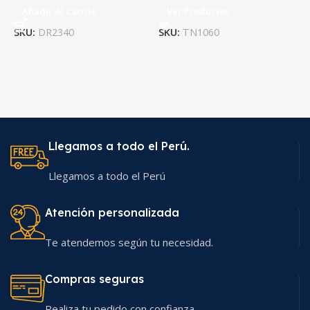
Añadir Al Carrito
Ver Productos
SKU:
DR2340
SKU:
TN1060
S
Llegamos a todo el Perú.
Llegamos a todo el Perú
Atención personalizada
Te atendemos según tu necesidad.
Compras seguras
Realiza tu pedido con confianza..