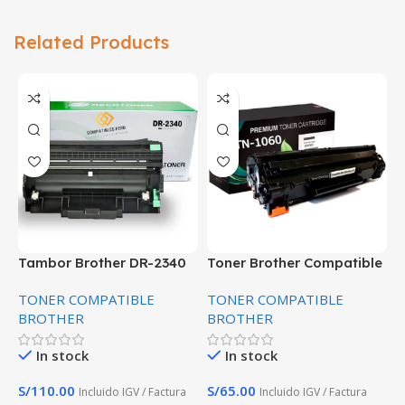
Related Products
Tambor Brother DR-2340
Toner Brother Compatible
T
Compatible Negro
TN-1060 DCP1602 1212w
W
TONER COMPATIBLE
TONER COMPATIBLE
T
L2540DW Alta calidad
HL-1202 Premium
P
BROTHER
BROTHER
In stock
In stock
S/
110.00
S/
65.00
S
Incluido IGV / Factura
Incluido IGV / Factura