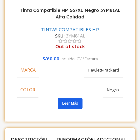
Tinta Compatible HP 667XL Negro 3YM81AL
Alta Calidad
TINTAS COMPATIBLES HP
SKU:
3YM81AL
Out of stock
S/
60.00
Incluido IGV / Factura
MARCA
Hewlett-Packard
COLOR
Negro
Leer Más
DESCRIPCIÓN
INFORMACIÓN ADICIONAL
V