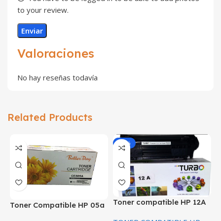
to your review.
Valoraciones
No hay reseñas todavía
Related Products
-24%
Toner compatible HP 12A
Toner Compatible HP 05a
Q2612A
CE505A 2300 Paginas alta
T