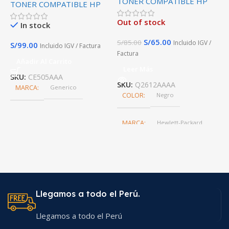
TONER COMPATIBLE HP
TONER COMPATIBLE HP
calidad
C
T
Out of stock
In stock
S/
65.00
S/
85.00
Incluido IGV /
S/
99.00
Incluido IGV / Factura
Factura
S
Añadir Al Carrito
Leer Más
SKU:
CE505AAA
SKU:
Q2612AAAA
MARCA
Generico
S
COLOR
Negro
MARCA
Hewlett-Packard
Llegamos a todo el Perú.
Llegamos a todo el Perú