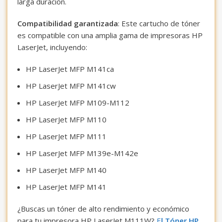
larga duración.
Compatibilidad garantizada
: Este cartucho de tóner
es compatible con una amplia gama de impresoras HP
LaserJet, incluyendo:
HP LaserJet MFP M141ca
HP LaserJet MFP M141cw
HP LaserJet MFP M109-M112
HP LaserJet MFP M110
HP LaserJet MFP M111
HP LaserJet MFP M139e-M142e
HP LaserJet MFP M140
HP LaserJet MFP M141
¿Buscas un tóner de alto rendimiento y económico
para tu impresora HP LaserJet M111W?
E
l Tóner HP