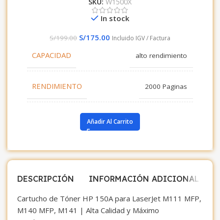
SKU:
W1500X
In stock
S/
175.00
S/
199.00
Incluido IGV / Factura
CAPACIDAD
alto rendimiento
RENDIMIENTO
2000 Paginas
COLOR
Negro
Añadir Al Carrito
DESCRIPCIÓN
INFORMACIÓN ADICIONAL
V
Cartucho de Tóner HP 150A para LaserJet M111 MFP,
M140 MFP, M141 | Alta Calidad y Máximo