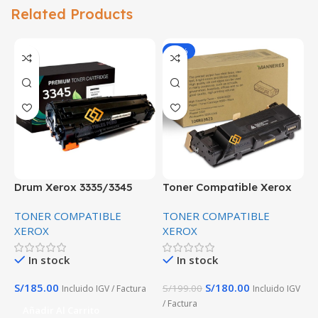
Related Products
-10%
Drum Xerox 3335/3345
Toner Compatible Xerox
T
Compatible Negro
106R03623 3335/3345
C
TONER COMPATIBLE
TONER COMPATIBLE
T
15,000 impresiones
1
XEROX
XEROX
X
P
In stock
In stock
S/
185.00
S/
180.00
S
S/
199.00
Incluido IGV / Factura
Incluido IGV
/ Factura
Añadir Al Carrito