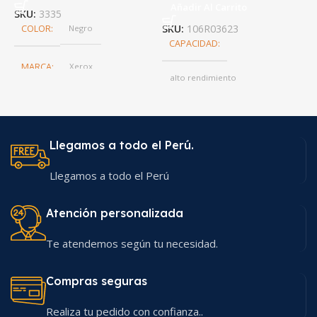
Añadir Al Carrito
SKU:
3335
S
SKU:
106R03623
COLOR
Negro
CAPACIDAD
MARCA
Xerox
alto rendimiento
Llegamos a todo el Perú.
Llegamos a todo el Perú
Atención personalizada
Te atendemos según tu necesidad.
Compras seguras
Realiza tu pedido con confianza..