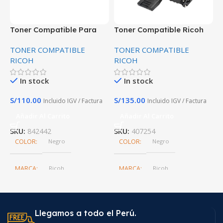
Toner Compatible Para
Toner Compatible Ricoh
T
Ricoh IMM2500 Negro
407254 Aficio SP 200 201,
8
TONER COMPATIBLE
TONER COMPATIBLE
T
premium
202,203,204,211,212
C
RICOH
RICOH
R
In stock
In stock
S/
110.00
S/
135.00
S
Incluido IGV / Factura
Incluido IGV / Factura
Añadir Al Carrito
Añadir Al Carrito
SKU:
842442
SKU:
407254
S
COLOR
Negro
COLOR
Negro
MARCA
Ricoh
MARCA
Ricoh
Llegamos a todo el Perú.