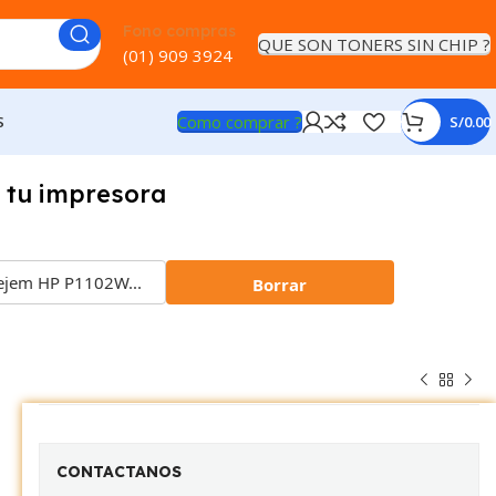
Fono compras
QUE SON TONERS SIN CHIP ?
(01) 909 3924
Como comprar ?
S
S/
0.00
 tu impresora
Borrar
CONTACTANOS