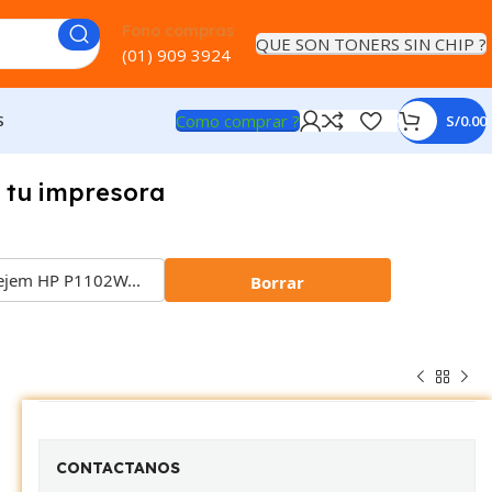
Fono compras
QUE SON TONERS SIN CHIP ?
(01) 909 3924
Como comprar ?
S
S/
0.00
 tu impresora
Borrar
CONTACTANOS