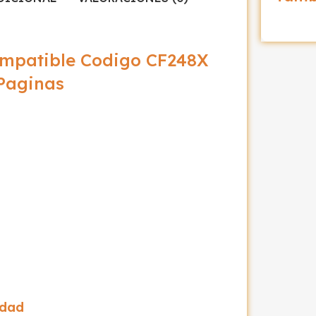
ompatible Codigo CF248X
Paginas
idad