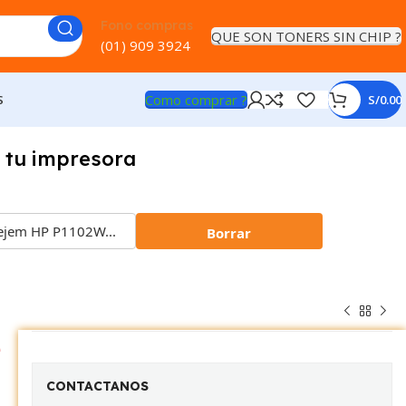
Fono compras
QUE SON TONERS SIN CHIP ?
(01) 909 3924
Como comprar ?
S
S/
0.00
 tu impresora
Borrar
e
CONTACTANOS