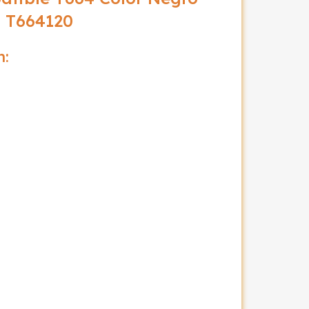
o T664120
n: