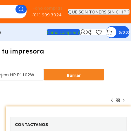
Fono compras
QUE SON TONERS SIN CHIP ?
(01) 909 3924
Como comprar ?
S
S/
0.00
 tu impresora
Borrar
CONTACTANOS