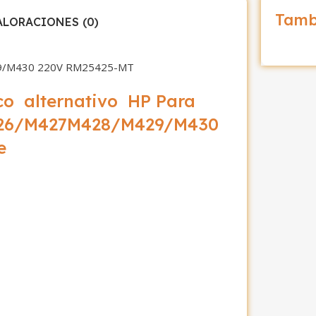
Tamb
ALORACIONES (0)
/M430 220V RM25425-MT
co alternativo HP Para
26/M427M428/M429/M430
e