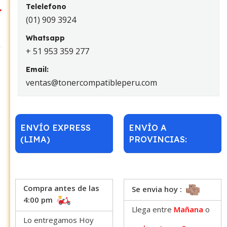
4
Telelefono
(01) 909 3924
Whatsapp
+ 51 953 359 277
Email:
ventas@tonercompatibleperu.com
ENVÍO EXPRESS
ENVÍO A
(LIMA)
PROVINCIAS:
Compra antes de las
Se envia hoy :
4:00 pm
Llega entre
Mañana
o
Lo entregamos Hoy