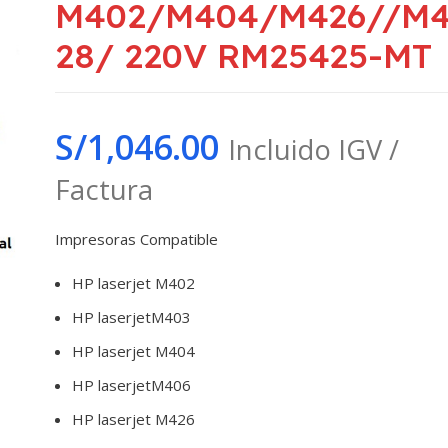
M402/M404/M426//M
28/ 220V RM25425-MT
S/
1,046.00
Incluido IGV /
Factura
Impresoras Compatible
HP laserjet M402
HP laserjetM403
HP laserjet M404
HP laserjetM406
HP laserjet M426