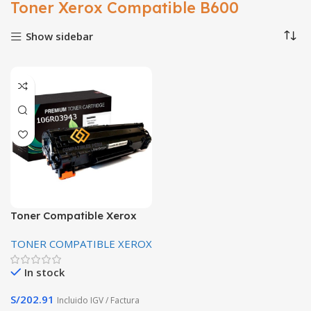
Toner Xerox Compatible B600
Show sidebar
Toner Compatible Xerox
106R03943 B600 25.000
TONER COMPATIBLE XEROX
Paginas Premium
In stock
S/
202.91
Incluido IGV / Factura