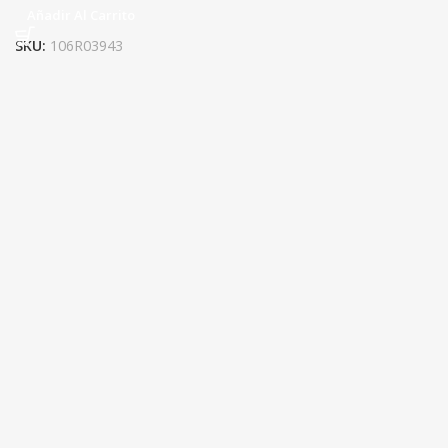
Añadir Al Carrito
SKU:
106R03943