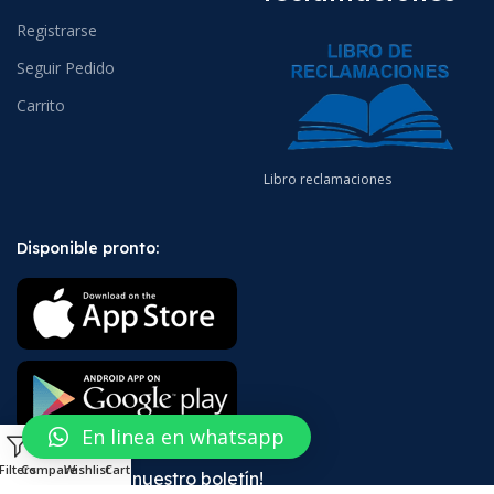
Registrarse
Seguir Pedido
Carrito
Libro reclamaciones
Disponible pronto:
En linea en whatsapp
0
Filters
Compare
Wishlist
Cart
¡Suscríbete a nuestro boletín!