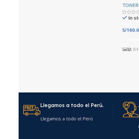
TONER
C2003 
In s
S/
160.
Añadir
SKU:
84
Llegamos a todo el Perú.
Llegamos a todo el Perú