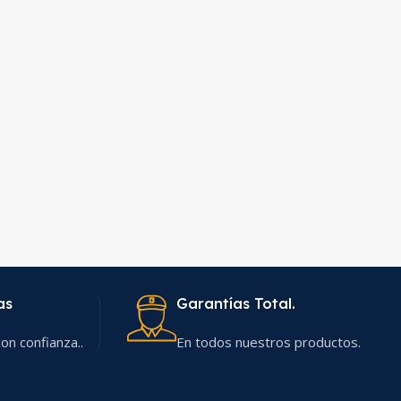
as
Garantías Total.
on confianza..
En todos nuestros productos.