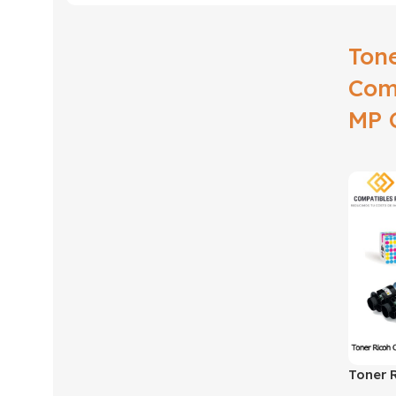
Ton
Com
MP 
Toner 
Cyan p