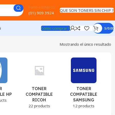
Fono compras
QUE SON TONERS SIN CHIP ?
(01) 909 3924
Como comprar ?
S
S/
0.00
Mostrando el único resultado
R
TONER
TONER
LE HP
COMPATIBLE
COMPATIBLE
RICOH
SAMSUNG
ucts
22 products
12 products