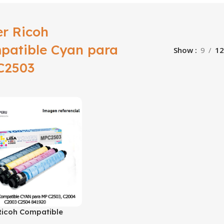
er Ricoh
patible Cyan para
Show
9
12
C2503
Ricoh Compatible
ara MP C2503, C2004