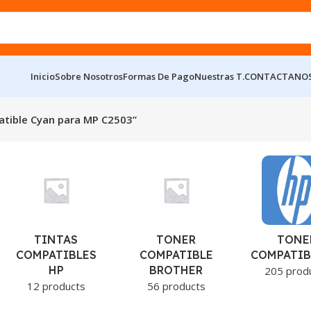
Inicio
Sobre Nosotros
Formas De Pago
Nuestras T.
CONTACTANO
tible Cyan para MP C2503”
TINTAS
TONER
TONE
COMPATIBLES
COMPATIBLE
COMPATIB
HP
BROTHER
205 prod
12 products
56 products