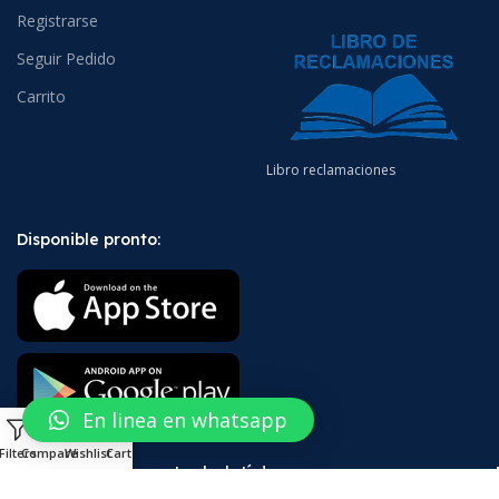
Registrarse
Seguir Pedido
Carrito
Libro reclamaciones
Disponible pronto:
En linea en whatsapp
0
Filters
Compare
Wishlist
Cart
¡Suscríbete a nuestro boletín!