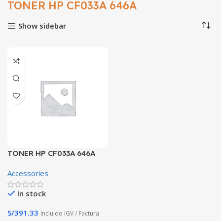
TONER HP CF033A 646A
Show sidebar
TONER HP CF033A 646A
MAGENTA CM4540
Accessories
In stock
S/
391.33
Incluido IGV / Factura