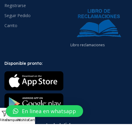
Registrarse
Seguir Pedido
Carrito
Libro reclamaciones
Disponible pronto:
En linea en whatsapp
0
Filters
Compare
Wishlist
Cart
¡Suscríbete a nuestro boletín!