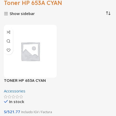
Toner HP 653A CYAN
Show sidebar
TONER HP 653A CYAN
CF321A ENT M680 16.5K PG
Accessories
In stock
S/
521.77
Incluido IGV / Factura