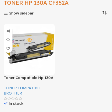
TONER HP 130A CF352A
Show sidebar
Toner Compatible Hp 130A
Cf352A Yellow 1,000
TONER COMPATIBLE
Páginas.
BROTHER
In stock