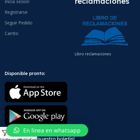
reclamaciones
Inicia sesion
Registrarse
Seguir Pedido
Carrito
Libro reclamaciones
Disponible pronto:
En linea en whatsapp
0
¡Suscríbete a nuestro boletín!
Filters
Compare
Wishlist
Cart