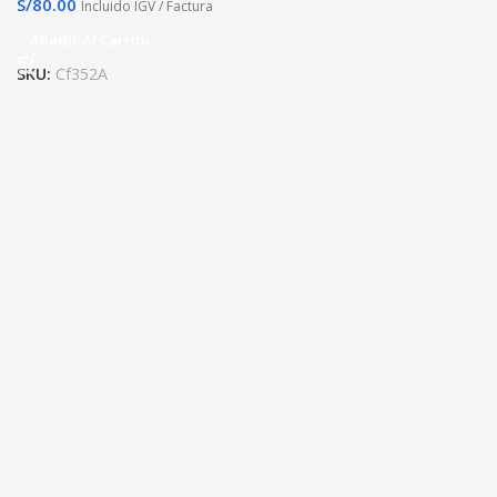
S/
80.00
Incluido IGV / Factura
Añadir Al Carrito
SKU:
Cf352A