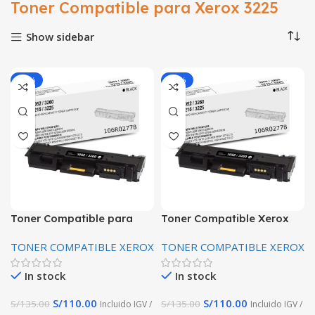
Toner Compatible para Xerox 3225
Show sidebar
-19%
-19%
Toner Compatible para
Toner Compatible Xerox
Xerox 3225 106R02778
3225 3260 106R02778 Alta
TONER COMPATIBLE XEROX
TONER COMPATIBLE XEROX
calidad
In stock
In stock
S/
110.00
S/
110.00
S/
135.00
S/
135.00
Incluido IGV /
Incluido IGV /