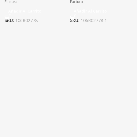
Factura
Factura
Añadir Al Carrito
Añadir Al Carrito
SKU:
106R02778
SKU:
106R02778-1