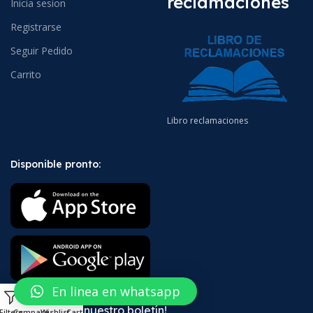
reclamaciones
Inicia sesion
Registrarse
Seguir Pedido
Carrito
Libro reclamaciones
Disponible pronto:
En linea en whatsapp
0
¡Suscríbete a nuestro boletín!
Filters
Compare
Wishlist
Cart