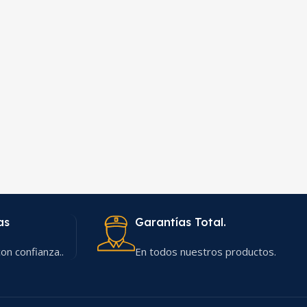
as
Garantías Total.
on confianza..
En todos nuestros productos.