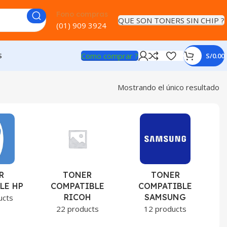
Fono compras
QUE SON TONERS SIN CHIP ?
(01) 909 3924
Como comprar ?
S
S/
0.00
Mostrando el único resultado
R
TONER
TONER
LE HP
COMPATIBLE
COMPATIBLE
RICOH
SAMSUNG
ucts
22 products
12 products