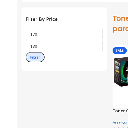
Ton
Filter By Price
par
SALE
Filtrar
Toner 
4003 y
Accesso
Generi