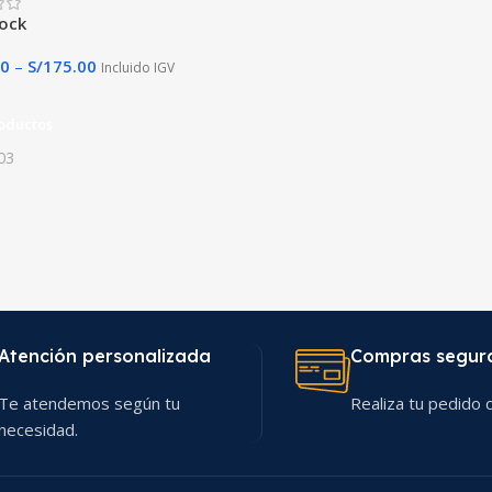
tock
00
–
S/
175.00
Incluido IGV
oductos
03
Atención personalizada
Compras segur
Te atendemos según tu
Realiza tu pedido c
necesidad.