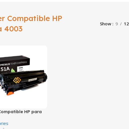
er Compatible HP
Show
9
12
a 4003
Compatible HP para
 4103fdw alternativo
ries
co