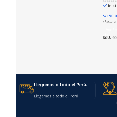
In s
S/
150.
/ Factura
Ver Pr
SKU:
40
Llegamos a todo el Perú.
Llegamos a todo el Perú