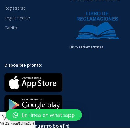
Registrarse
Seguir Pedido
Carrito
Libro reclamaciones
Disponible pronto:
En linea en whatsapp
0
Filters
Compare
Wishlist
Cart
¡Suscríbete a nuestro boletín!