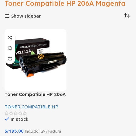
Toner Compatible HP 206A Magenta
Show sidebar
Toner Compatible HP 206A
Magenta W2113A M283fdw
TONER COMPATIBLE HP
1,250 Paginas Con Chip
In stock
S/
195.00
Incluido IGV / Factura