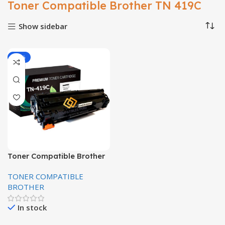
Toner Compatible Brother TN 419C
Show sidebar
-10%
Toner Compatible Brother
TN 419C Cyan MFC-
TONER COMPATIBLE
L8900CDW 9000 páginas
BROTHER
Premium
In stock