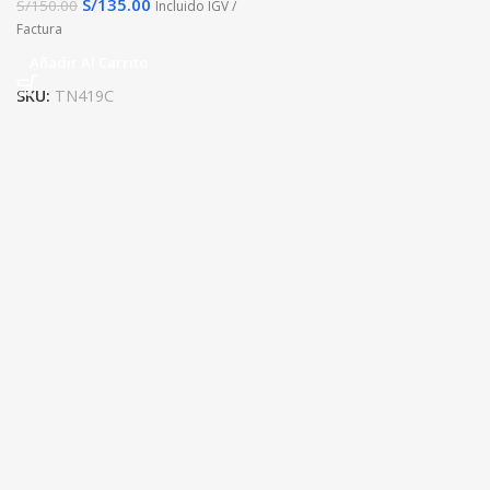
S/
135.00
S/
150.00
Incluido IGV /
Factura
Añadir Al Carrito
SKU:
TN419C