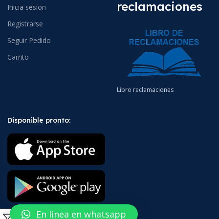
reclamaciones
Inicia sesion
Registrarse
Seguir Pedido
Carrito
Libro reclamaciones
Disponible pronto:
En linea en whatsapp
0