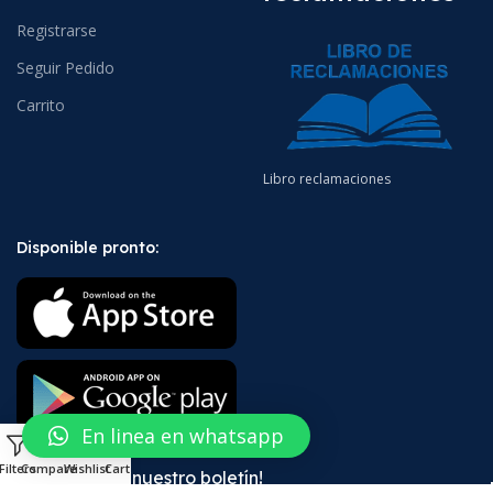
Registrarse
Seguir Pedido
Carrito
Libro reclamaciones
Disponible pronto:
En linea en whatsapp
0
Filters
Compare
Wishlist
Cart
¡Suscríbete a nuestro boletín!