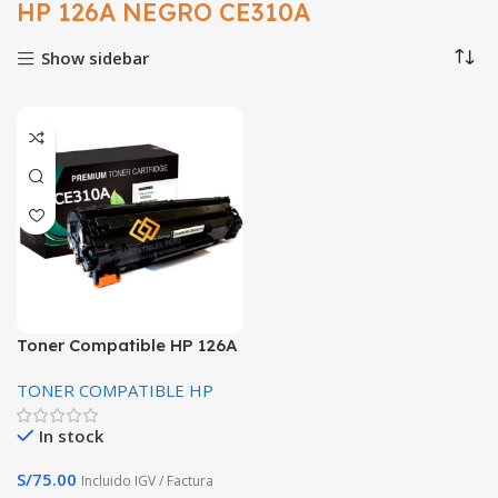
HP 126A NEGRO CE310A
Show sidebar
Toner Compatible HP 126A
Negro CE310A L.J. Cp1025
TONER COMPATIBLE HP
In stock
S/
75.00
Incluido IGV / Factura