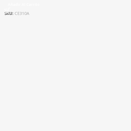
Añadir Al Carrito
SKU:
CE310A