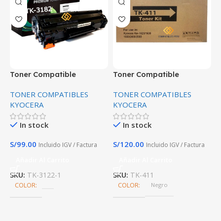
Toner Compatible
Toner Compatible
T
Kyocera TK-3182 Negro
Kyocera TK-411 KM-1620,
K
TONER COMPATIBLES
TONER COMPATIBLES
T
21.000 Paginas Premium
KM-1650, KM-2050 Alta
F
KYOCERA
KYOCERA
K
calidad Premium
6
In stock
In stock
S/
99.00
S/
120.00
S
Incluido IGV / Factura
Incluido IGV / Factura
Añadir Al Carrito
Añadir Al Carrito
SKU:
TK-3122-1
SKU:
TK-411
S
COLOR
COLOR
Negro