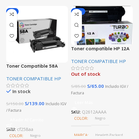
-7%
-24%
T
Toner compatible HP 12A
C
Q2612A
T
TONER COMPATIBLE HP
Toner Compatible 58A
CF258A 3000 Paginas SIN
Out of stock
TONER COMPATIBLE HP
CHIP
S
S/
65.00
S/
85.00
Incluido IGV /
In stock
Factura
Leer Más
S/
139.00
S
S/
150.00
Incluido IGV
/ Factura
SKU:
Q2612AAAA
COLOR
Negro
Añadir Al Carrito
SKU:
cf258aa
MARCA
Hewlett-Packard
COLOR
Negro