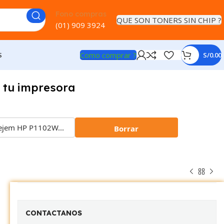
Fono compras
QUE SON TONERS SIN CHIP ?
(01) 909 3924
Como comprar ?
S
S/
0.00
 tu impresora
Borrar
CONTACTANOS