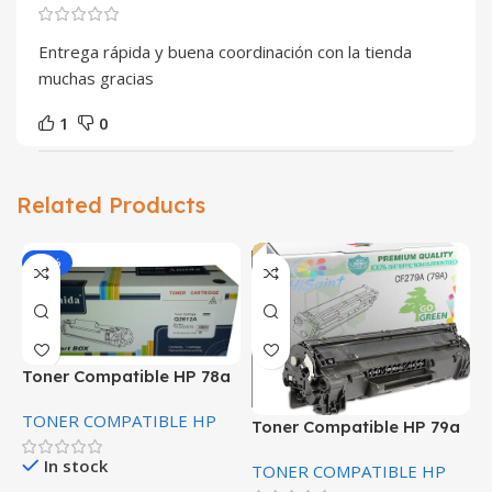
Entrega rápida y buena coordinación con la tienda
muchas gracias
1
0
Related Products
-32%
Toner Compatible HP 78a
T
CE278A
C
TONER COMPATIBLE HP
Toner Compatible HP 79a
T
c
CF279A
In stock
TONER COMPATIBLE HP