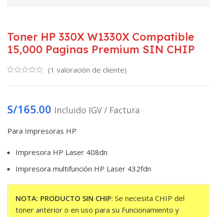
Toner HP 330X W1330X Compatible
15,000 Paginas Premium SIN CHIP
(
1
valoración de cliente)
S/
165.00
Incluido IGV / Factura
Para Impresoras HP
Impresora HP Laser 408dn
Impresora multifunción HP Laser 432fdn
NOTA: PRODUCTO SIN CHIP
: Se necesita CHIP del
toner anterior o en uso para su Funcionamiento y