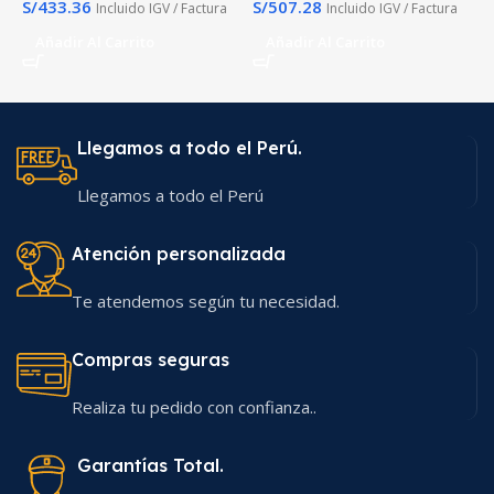
S/
433.36
S/
507.28
S
Incluido IGV / Factura
Incluido IGV / Factura
Añadir Al Carrito
Añadir Al Carrito
Llegamos a todo el Perú.
Llegamos a todo el Perú
Atención personalizada
Te atendemos según tu necesidad.
Compras seguras
Realiza tu pedido con confianza..
Garantías Total.