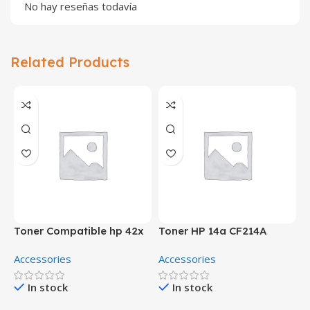
No hay reseñas todavía
Related Products
Toner Compatible hp 42x
Toner HP 14a CF214A
T
Q5942X Negro laserjet
Negro Original
Y
Accessories
Accessories
A
Premiun
In stock
In stock