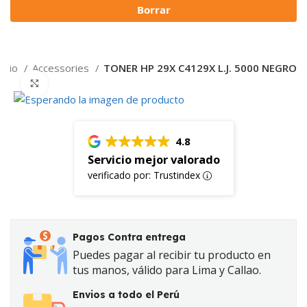
Borrar
nicio
Accessories
TONER HP 29X C4129X L.J. 5000 NEGRO
Click to enlarge
4.8
Servicio mejor valorado
verificado por: Trustindex
Pagos Contra entrega
Puedes pagar al recibir tu producto en
tus manos, válido para Lima y Callao.
Envios a todo el Perú