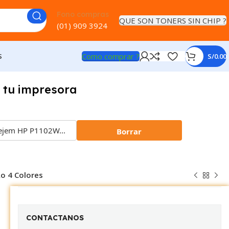
Fono compras
QUE SON TONERS SIN CHIP ?
(01) 909 3924
Como comprar ?
S
S/
0.00
 tu impresora
Borrar
o 4 Colores
CONTACTANOS