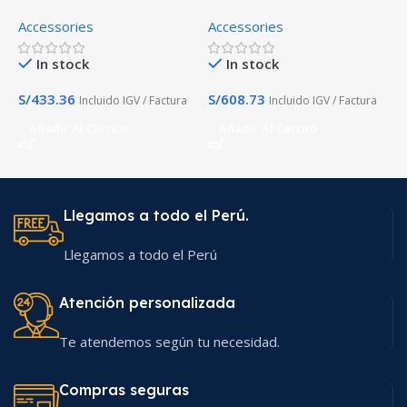
Q5942X Negro laserjet
650A CE271A CYAN
N
Accessories
Accessories
A
Premiun
O
In stock
In stock
S/
433.36
S/
608.73
S
Incluido IGV / Factura
Incluido IGV / Factura
Añadir Al Carrito
Añadir Al Carrito
Llegamos a todo el Perú.
Llegamos a todo el Perú
Atención personalizada
Te atendemos según tu necesidad.
Compras seguras