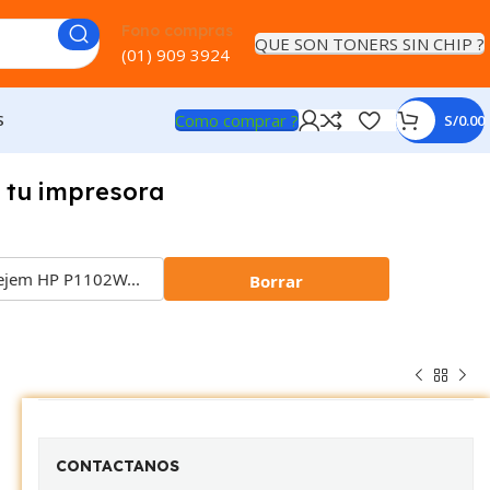
Fono compras
QUE SON TONERS SIN CHIP ?
(01) 909 3924
Como comprar ?
S
S/
0.00
 tu impresora
Borrar
CONTACTANOS