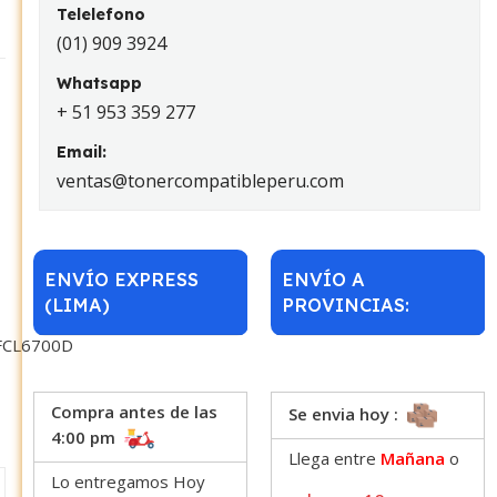
Telelefono
(01) 909 3924
Whatsapp
+ 51 953 359 277
Email:
ventas@tonercompatibleperu.com
ENVÍO EXPRESS
ENVÍO A
(LIMA)
PROVINCIAS:
FCL6700D
Compra antes de las
Se envia hoy :
4:00 pm
Llega entre
Mañana
o
Lo entregamos Hoy