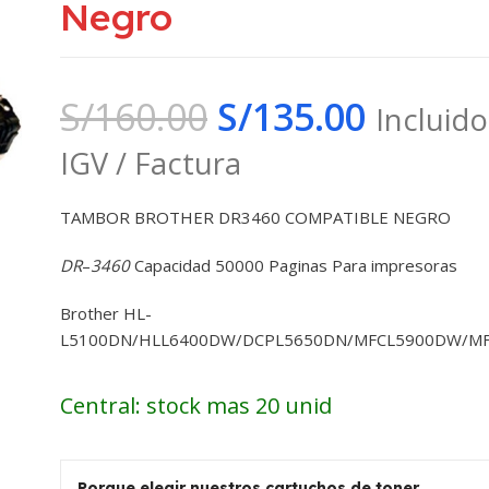
Negro
S/
160.00
S/
135.00
Incluido
IGV / Factura
TAMBOR BROTHER DR3460 COMPATIBLE NEGRO
DR
–
3460
Capacidad 50000 Paginas Para impresoras
Brother HL-
L5100DN/HLL6400DW/DCPL5650DN/MFCL5900DW/M
Central: stock mas 20 unid
Porque elegir nuestros cartuchos de toner