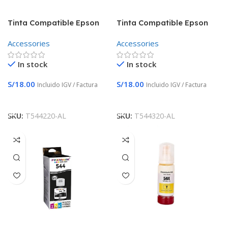
Tinta Compatible Epson
Tinta Compatible Epson
T544 Cyan L3110 L3210
T544 Magenta L3110 L3210
Accessories
Accessories
L5190 L3150 T544220-AL
L5190 L3150 T544320-AL
In stock
In stock
S/
18.00
S/
18.00
Incluido IGV / Factura
Incluido IGV / Factura
Añadir Al Carrito
Añadir Al Carrito
SKU:
T544220-AL
SKU:
T544320-AL