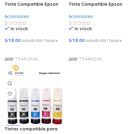
Tinta Compatible Epson
Tinta Compatible Epson
T544 Negro Serie L3110
T544 Yellow L3110 L3210
Accessories
Accessories
L3210 L5190 L3150
L5190 L3150 T544420-AL
T544120-AL 70ML
In stock
In stock
S/
18.00
S/
18.00
Incluido IGV / Factura
Incluido IGV / Factura
Añadir Al Carrito
Añadir Al Carrito
SKU:
T544120-AL
SKU:
T544420-AL
Tintas compatible para