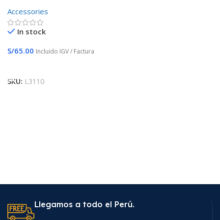
Impresoras EcoTank L1110
Accessories
L3150 L3160 L1210 L3250
L3110 L5190 L3160 L3210
In stock
Los 4 colores t544
S/
65.00
Incluido IGV / Factura
Añadir Al Carrito
SKU:
L3110
Llegamos a todo el Perú.