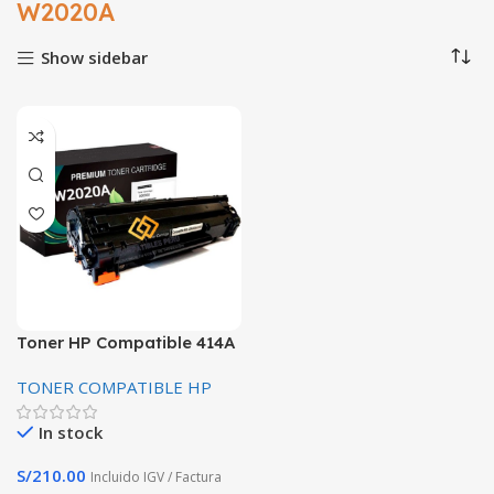
W2020A
Show sidebar
Toner HP Compatible 414A
W2020A Negro 2,400
TONER COMPATIBLE HP
Paginas Con Chip
In stock
S/
210.00
Incluido IGV / Factura