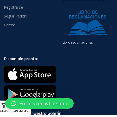
Registrarse
Seguir Pedido
Carrito
Libro reclamaciones
Disponible pronto:
En linea en whatsapp
0
Filters
Compare
Wishlist
Cart
¡Suscríbete a nuestro boletín!