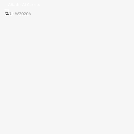
Añadir Al Carrito
SKU:
W2020A