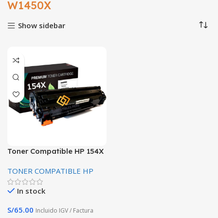
W1450X
Show sidebar
Toner Compatible HP 154X
W1450X Negro 3.500
TONER COMPATIBLE HP
Paginas Premiun SIN CHIP
In stock
S/
65.00
Incluido IGV / Factura