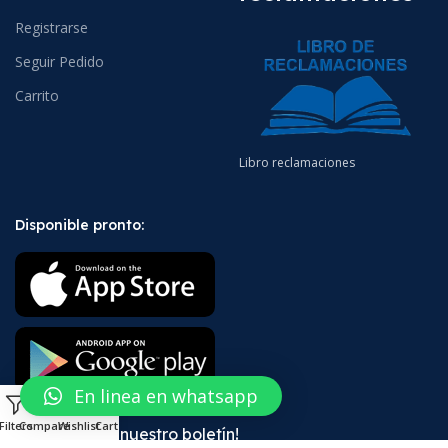
Registrarse
Seguir Pedido
Carrito
Libro reclamaciones
Disponible pronto:
En linea en whatsapp
0
Filters
Compare
Wishlist
Cart
¡Suscríbete a nuestro boletín!