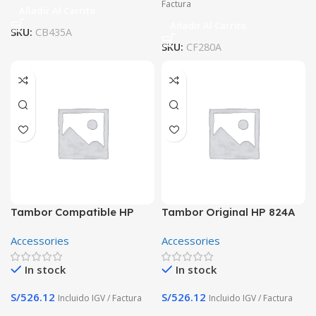
Factura
Añadir Al Carrito
Añadir Al Carrito
SKU:
CB435A
SKU:
CF280A
Tambor Compatible HP
Tambor Original HP 824A
824A CB386A Amarillo
CB385 Cyan Laserjet
Accessories
Accessories
Laserjet
In stock
In stock
S/
526.12
S/
526.12
Incluido IGV / Factura
Incluido IGV / Factura