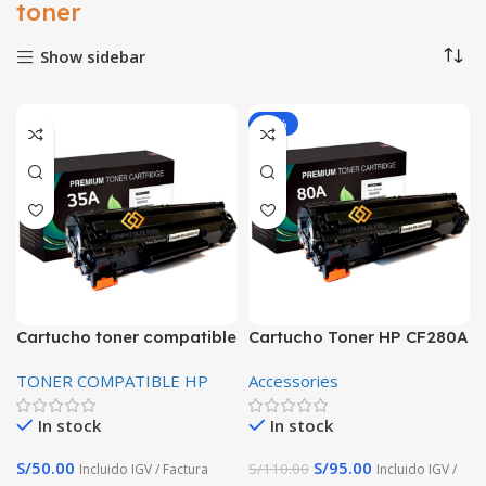
toner
Show sidebar
-14%
Cartucho toner compatible
Cartucho Toner HP CF280A
HP 35A CB435A Negro
80A compatible Para HP
TONER COMPATIBLE HP
Accessories
Laserjet M401/M425
In stock
In stock
S/
50.00
S/
95.00
S/
110.00
Incluido IGV / Factura
Incluido IGV /