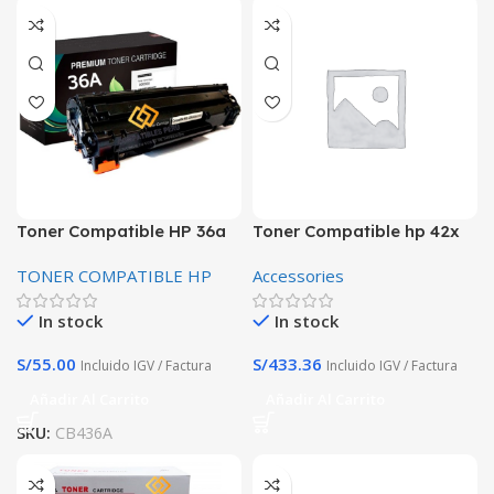
Toner Compatible HP 36a
Toner Compatible hp 42x
CB436a Premiun para LJ
Q5942X Negro laserjet
TONER COMPATIBLE HP
Accessories
P1505/ M1120MFP/
Premiun
M1522MF
In stock
In stock
S/
55.00
S/
433.36
Incluido IGV / Factura
Incluido IGV / Factura
Añadir Al Carrito
Añadir Al Carrito
SKU:
CB436A