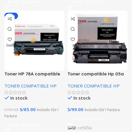
Añadir Al Carrito
Añadir Al Carrito
-32%
Toner HP 78A compatible
Toner compatible Hp 05a
alta calida de Impresion
CE505A negro Premium
TONER COMPATIBLE HP
TONER COMPATIBLE HP
HP LaserJet P1566, P1606,
alta calidad
M1536
In stock
In stock
S/
65.00
S/
99.00
S/
95.00
Incluido IGV /
Incluido IGV / Factura
Factura
Añadir Al Carrito
Añadir Al Carrito
SKU:
ce505a