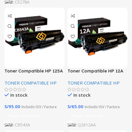
SKU:
CE278A
Toner Compatible HP 125A
Toner Compatible HP 12A
Magenta CB543A 1400
Q2612A Negro Laserjet
TONER COMPATIBLE HP
TONER COMPATIBLE HP
Paginas Premium
para HP 1020
In stock
In stock
S/
95.00
S/
65.00
Incluido IGV / Factura
Incluido IGV / Factura
Añadir Al Carrito
Añadir Al Carrito
SKU:
CB543A
SKU:
Q2612AA