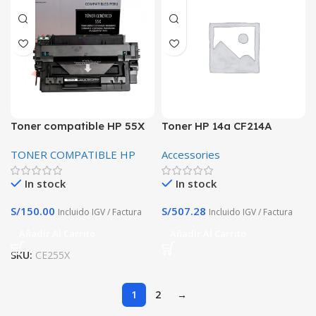
Toner compatible HP 55X
Toner HP 14a CF214A
CE255X 12.500 Paginas
Negro Original
TONER COMPATIBLE HP
Accessories
Premium alta calidad
In stock
In stock
S/
150.00
S/
507.28
Incluido IGV / Factura
Incluido IGV / Factura
Añadir Al Carrito
Añadir Al Carrito
SKU:
CE255X
1
2
→