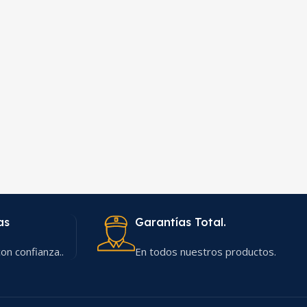
as
Garantías Total.
on confianza..
En todos nuestros productos.