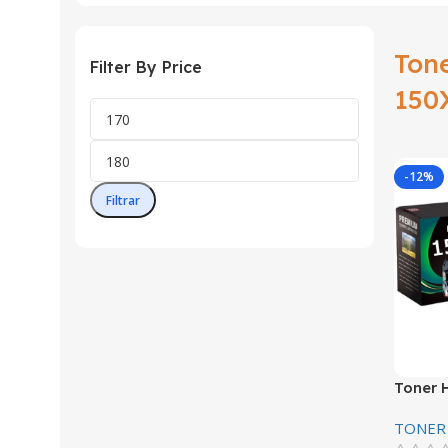
Ton
Filter By Price
150
-12%
Filtrar
Toner 
W1500X
TONER
2000 P