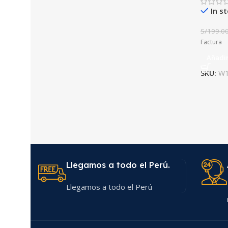
In s
S/
199.0
Factura
Añadir
SKU:
W1
Llegamos a todo el Perú.
Llegamos a todo el Perú