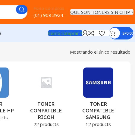
Fono compras
QUE SON TONERS SIN CHIP ?
(01) 909 3924
Como comprar ?
S
S/
0.00
Mostrando el único resultado
R
TONER
TONER
LE HP
COMPATIBLE
COMPATIBLE
RICOH
SAMSUNG
ucts
22 products
12 products