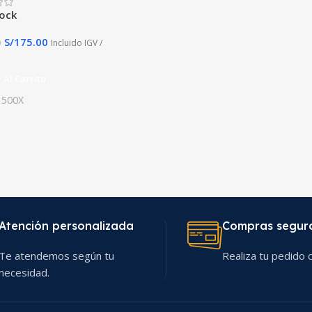
tock
S/
175.00
0
Incluido IGV /
 Al Carrito
500X
Atención personalizada
Compras segur
Te atendemos según tu
Realiza tu pedido c
necesidad.