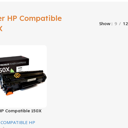
er HP Compatible
Show
9
12
X
HP Compatible 150X
 para M111W Negro
 COMPATIBLE HP
aginas SIN CHIP