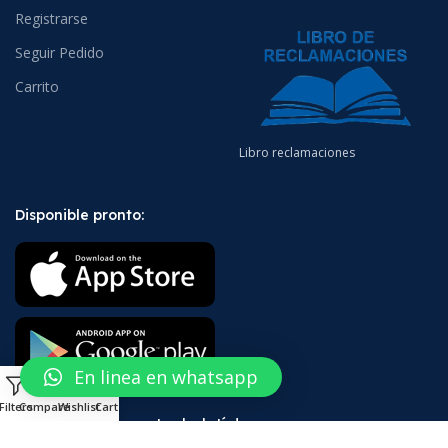
Registrarse
Seguir Pedido
Carrito
Libro reclamaciones
Disponible pronto:
En linea en whatsapp
0
Filters
Compare
Wishlist
Cart
¡Suscríbete a nuestro boletín!