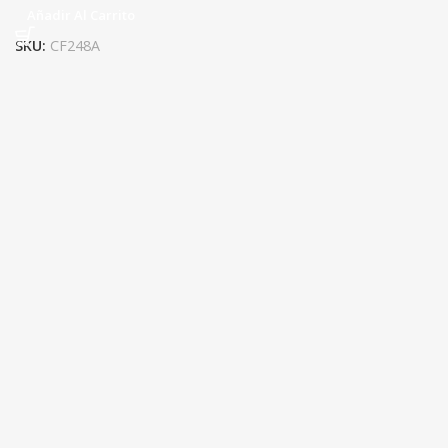
Añadir Al Carrito
SKU:
CF248A