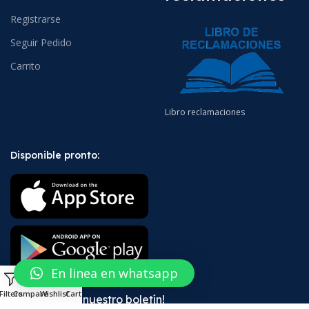
Registrarse
Seguir Pedido
Carrito
Libro reclamaciones
Disponible pronto:
En linea en whatsapp
0
Filters
Compare
Wishlist
Cart
¡Suscríbete a nuestro boletín!