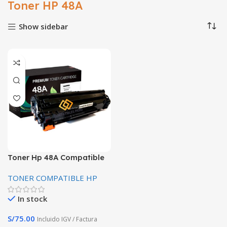
Toner HP 48A
Show sidebar
Toner Hp 48A Compatible
CF248A para M15W
TONER COMPATIBLE HP
Premium
In stock
S/
75.00
Incluido IGV / Factura