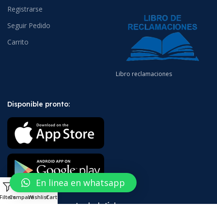
Registrarse
Seguir Pedido
Carrito
Libro reclamaciones
Disponible pronto:
En linea en whatsapp
0
Filters
Compare
Wishlist
Cart
¡Suscríbete a nuestro boletín!