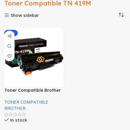
Toner Compatible TN 419M
Show sidebar
-10%
Toner Compatible Brother
TN 419M Magenta MFC-
TONER COMPATIBLE
L8900CDW 9000 Paginas
BROTHER
In stock