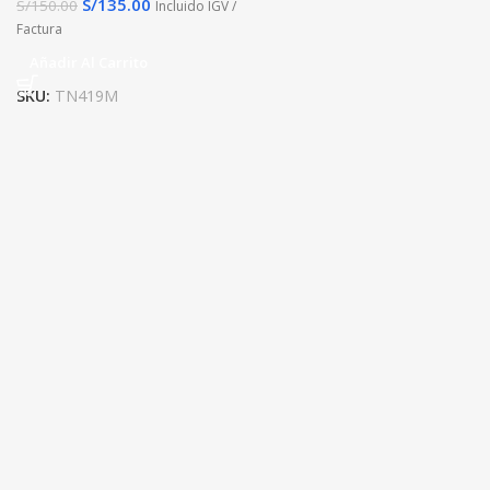
S/
135.00
S/
150.00
Incluido IGV /
Factura
Añadir Al Carrito
SKU:
TN419M