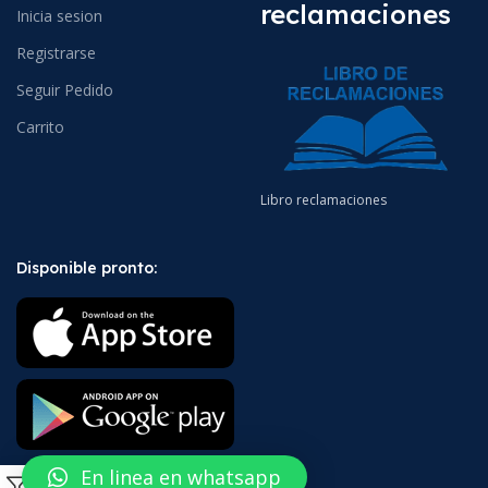
reclamaciones
Inicia sesion
Registrarse
Seguir Pedido
Carrito
Libro reclamaciones
Disponible pronto:
En linea en whatsapp
0