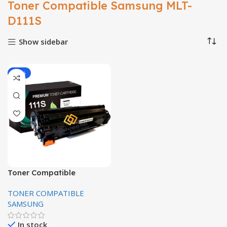
Toner Compatible Samsung MLT-
D111S
Show sidebar
-21%
Toner Compatible
Samsung MLT-D111S 1,000
TONER COMPATIBLE
Paginas Premiun
SAMSUNG
In stock