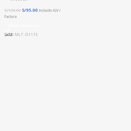
S/
95.00
S/
120.00
Incluido IGV /
Factura
Añadir Al Carrito
SKU:
MLT-D111S