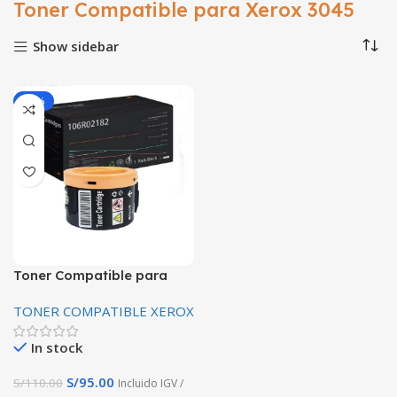
Toner Compatible para Xerox 3045
Show sidebar
-14%
Toner Compatible para
Xerox 3045 3040 Alta
TONER COMPATIBLE XEROX
Capacidad Premium
In stock
S/
95.00
S/
110.00
Incluido IGV /