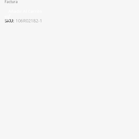
Factura
Añadir Al Carrito
SKU:
106R02182-1