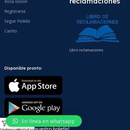
reclamaciones
Inicia sesion
Registrarse
Seguir Pedido
Carrito
Libro reclamaciones
Disponible pronto:
En linea en whatsapp
0
¡Suscríbete a nuestro boletín!
Filters
Compare
Wishlist
Cart