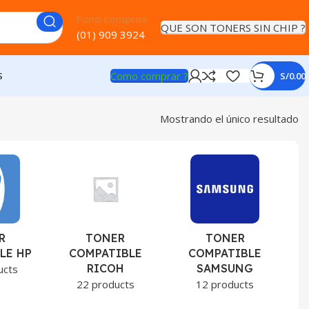
Fono compras
QUE SON TONERS SIN CHIP ?
(01) 909 3924
Como comprar ?
S
S/
0.00
Mostrando el único resultado
R
TONER
TONER
LE HP
COMPATIBLE
COMPATIBLE
RICOH
SAMSUNG
ucts
22 products
12 products