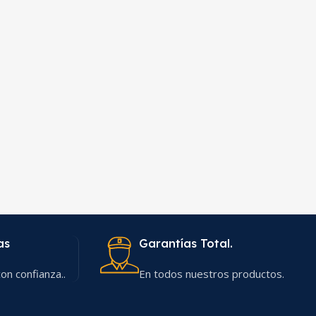
as
Garantías Total.
on confianza..
En todos nuestros productos.