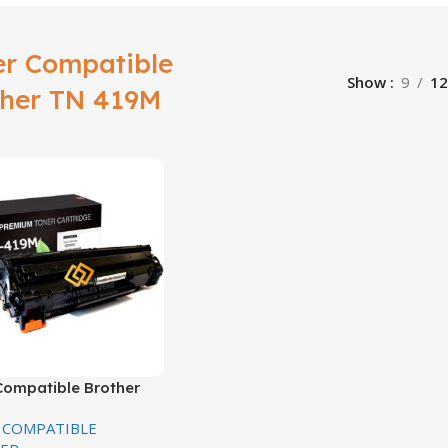
er Compatible
Show
9
12
ther TN 419M
Compatible Brother
M Magenta MFC-
 COMPATIBLE
CDW 9000 Paginas