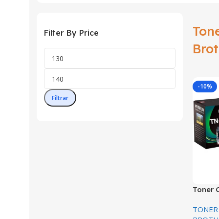
Ton
Filter By Price
Bro
-10%
Filtrar
Toner 
TN 419
TONER
L8900