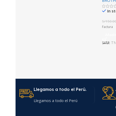
BROTH
In s
S/
150.0
Factura
Añadir
SKU:
TN
Llegamos a todo el Perú.
Llegamos a todo el Perú