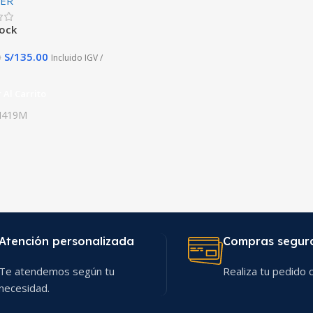
ER
tock
S/
135.00
0
Incluido IGV /
 Al Carrito
419M
Atención personalizada
Compras segur
Te atendemos según tu
Realiza tu pedido c
necesidad.