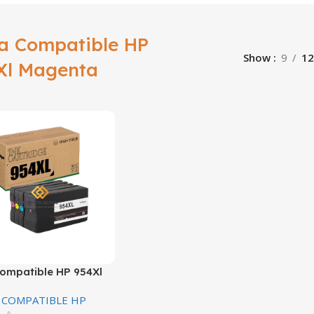
ta Compatible HP
Show
9
12
Xl Magenta
Compatible HP 954Xl
a L0S65AL 1,600
 COMPATIBLE HP
s Premium