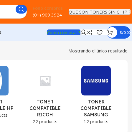
Fono compras
QUE SON TONERS SIN CHIP ?
(01) 909 3924
Como comprar ?
S
S/
0.00
Mostrando el único resultado
R
TONER
TONER
LE HP
COMPATIBLE
COMPATIBLE
RICOH
SAMSUNG
ucts
22 products
12 products