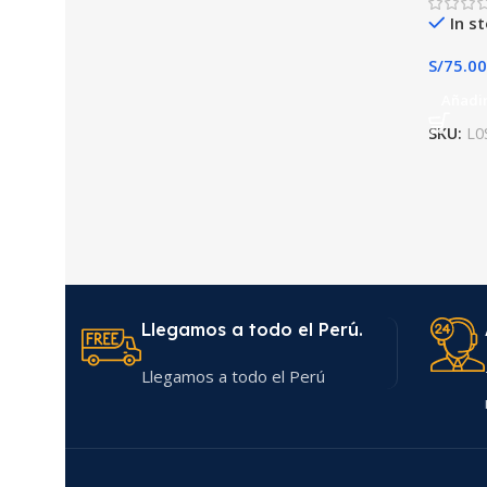
In s
S/
75.00
Añadir
SKU:
L0
Llegamos a todo el Perú.
Llegamos a todo el Perú