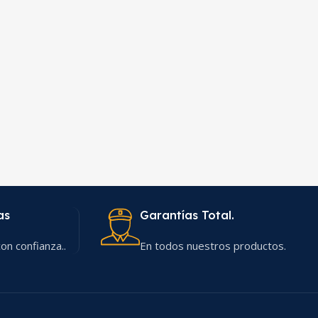
as
Garantías Total.
on confianza..
En todos nuestros productos.