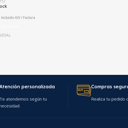
tock
Incluido IGV / Factura
 Al Carrito
S65AL
Atención personalizada
Compras segur
Te atendemos según tu
Realiza tu pedido c
necesidad.