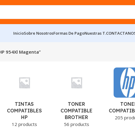
Inicio
Sobre Nosotros
Formas De Pago
Nuestras T.
CONTACTANO
 HP 954Xl Magenta”
TINTAS
TONER
TONE
COMPATIBLES
COMPATIBLE
COMPATIB
HP
BROTHER
205 prod
12 products
56 products