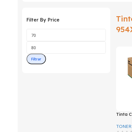
Tin
Filter By Price
954
Filtrar
Tinta 
Magent
TONER
Pagina